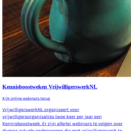
Kennisboostweken VrijwilligerswerkNL
Kijk online webinars terug
VrijwilligerswerkNL organiseert voor
vrijwilligersorganisaties twee keer per jaar een
Kennisboostweek. Er zijn allerlei webinars te volgen over
diverse actuele onderwerpen die met vrijwilligerswerk te