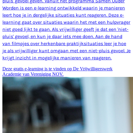
pluis' gevoel geven. Vanuit het programma Samen Ouder
Worden is een e-learning ontwikkeld waarin je manieren
leert hoe je in dergelijke situaties kunt reageren. Deze e-
learning gaat over situaties waarin het met een hulpvrager
niet goed lijkt te gaan. Als vrijwilliger geeft je dat een 'niet-
pluis' gevoel, en kun je daar iets mee doen. Aan de hand
van filmpjes over herkenbare praktijksituaties leer je hoe
je als vrijwilliger kunt omgaan met een niet-pluis gevoel. Je
krijgt inzicht in mogelijke manieren van reageren.
Deze gratis e-learning is te vinden op De Vrijwilligerswerk
Academie van Vereniging NOV.