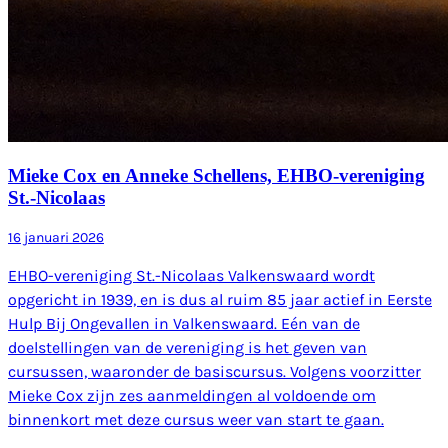
Mieke Cox en Anneke Schellens, EHBO-vereniging
St.-Nicolaas
16 januari 2026
EHBO-vereniging St.-Nicolaas Valkenswaard wordt
opgericht in 1939, en is dus al ruim 85 jaar actief in Eerste
Hulp Bij Ongevallen in Valkenswaard. Eén van de
doelstellingen van de vereniging is het geven van
cursussen, waaronder de basiscursus. Volgens voorzitter
Mieke Cox zijn zes aanmeldingen al voldoende om
binnenkort met deze cursus weer van start te gaan.