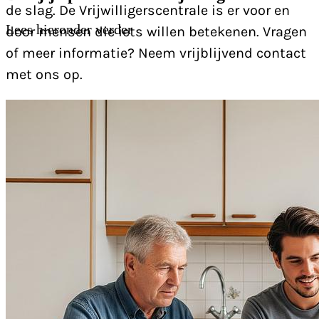
de slag. De Vrijwilligerscentrale is er voor en
Lees hieronder verder
door mensen die iets willen betekenen. Vragen
of meer informatie? Neem vrijblijvend contact
met ons op.