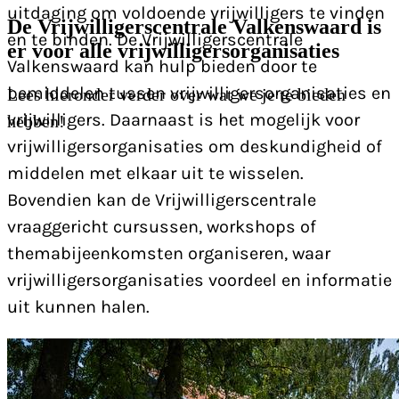
uitdaging om voldoende vrijwilligers te vinden
De Vrijwilligerscentrale Valkenswaard is
en te binden. De Vrijwilligerscentrale
er voor alle vrijwilligersorganisaties
Valkenswaard kan hulp bieden door te
bemiddelen tussen vrijwilligersorganisaties en
Lees hieronder verder over wat we je te bieden
vrijwilligers. Daarnaast is het mogelijk voor
hebben!
vrijwilligersorganisaties om deskundigheid of
middelen met elkaar uit te wisselen.
Bovendien kan de Vrijwilligerscentrale
vraaggericht cursussen, workshops of
themabijeenkomsten organiseren, waar
vrijwilligersorganisaties voordeel en informatie
uit kunnen halen.