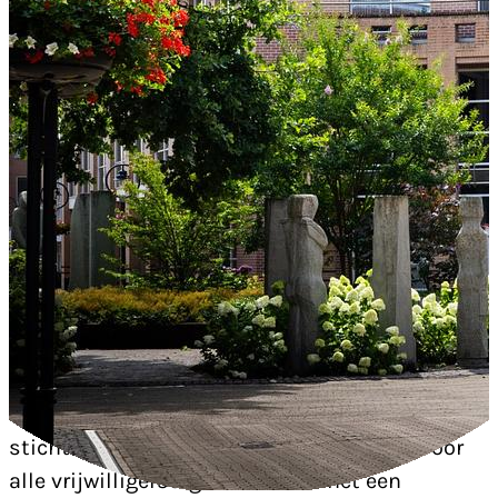
Voor vrijwilligersorganisaties
Valkenswaard kent tal van
vrijwilligersorganisaties die gedreven worden
door enthousiaste en betrokken vrijwilligers.
Denk aan lotgenotenorganisaties,
buurtverenigingen, sportclubs,
kindervakantiewerk, muziekgezelschappen en
stichtingen voor het behoud van milieu. Voor
alle vrijwilligersorganisaties is het een