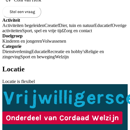
CV
Stel een vraag
Activiteit
Activiteiten begeleiden
Creatief
Dier, tuin en natuur
Educatief
Overige
activiteiten
Sport, spel en vrije tijd
Zorg en contact
Doelgroep
Kinderen en jongeren
Volwassenen
Categorie
Dienstverlening
Educatie
Recreatie en hobby's
Religie en
zingeving
Sport en beweging
Welzijn
Locatie
Locatie is flexibel