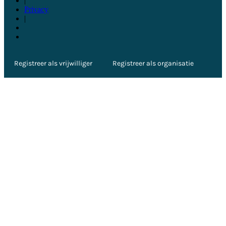
|
Privacy
|
Registreer als vrijwilliger
Registreer als organisatie