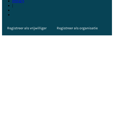
Privacy
|
Registreer als vrijwilliger
Registreer als organisatie