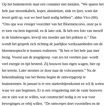
Op het buitenterrein staat een container met metalen. “We sparen het
hele jaar stroomkabels, koper, aluminium, zink en ijzer, want dat
levert geld op, wat we heel hard nodig hebben”, aldus Vico (66).
“Ons opa was vroeger voorzitter van het Bloemencorso, onze pa is
er toen via hem ingerold, en ik later ook. Ik heb een foto van mezelf
in de kinderwagen, terwijl ons moeder aan het prikken is.” Dan
wendt het gesprek zich richting de jaarlijkse werkzaamheden om de
bloemenoptocht te kunnen realiseren. “Ik ben er het hele jaar mee
bezig. Vooral aan de jeugdgroep -van zes tot veertien jaar- wordt
veel energie en tijd besteed. Zij bouwen hun eigen wagen, hier op
het terrein. Later stromen ze door naar de volwassenen.” Na de
bekendmaking van het thema begint de ontwerpgroep te
brainstormen. In januari is er een startersbijeenkomst en wil ik weten
waar we aan beginnen. Er is een vergadering met de vaste bouwers
om te zien wat ze willen, wat constructief nodig is en wat voor
bewegingen ze erbij willen. “De ontwerper doet voorstellen en de