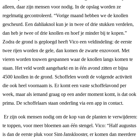
alleen, daar zijn mensen voor nodig. In de opslag worden ze
regelmatig gecontroleerd. “Vorige maand hebben we de knollen
gescheurd. Een dahliaknol kun je in twee of drie stukken verdelen,
dan heb je twee of drie knollen en hoef je minder bij te kopen.”
Zodra de grond is geploegd heeft Vico een veldindeling: de eerste
twee rijen worden de gele, dan komen de zwarte enzovoort. Met
vieren worden touwen gespannen waar de knollen langs komen te
staan. Het veld wordt aangeharkt en in één avond zitten er bijna
4500 knollen in de grond. Schoffelen wordt de volgende activiteit
die ook heel voornaam is. Er komt een vaste schoffelavond per
week, maar als iemand graag op een ander moment komt, is dat ook
prima. De schoffelaars staan onderling via een app in contact.
Er zijn ook mensen nodig om de kop van de planten te verwijderen:
te toppen, voor meer bloemen aan één stengel. Vico: “Half augustus
is dan de eerste pluk voor Sint-Jansklooster, er komen dan meerdere