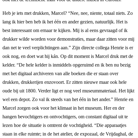
Heb je iets met drukken, Marcel? “Nee, nee, niente, totaal niets. Zo
lang ik hier ben heb ik het één en ander gezien, natuurlijk. Het is
best interessant om ernaar te kijken. Mij is al eens gevraagd of ik
drukker wilde worden voor demonstraties, maar daar zitten voor mij
dan net te veel verplichtingen aan.” Zijn directe collega Henrie is er
ook nog, en doet wat hij kán. Op dit moment is Marcel druk met de
kelder. “De hele kelder is inmiddels opgeruimd en ik ben nu bezig
met het digitaal archiveren van alle boeken die er staan over
drukken, drukkerijen enzovoort. Er zitten nieuwe maar ook hele
oude bij uit 1800. Verder ligt er nog veel museummateriaal. Het lijkt
wel een depot. Zo val ik steeds van het één in het ander.” Henrie en
Marcel zorgen ook voor het klimaat in het museum. Her en der
hangen bevochtigers en ontvochtigers, om constant digitaal uit te
lezen hoe de situatie is omtrent de vochtigheid. “Die apparaatjes
staan in elke ruimte; in de het atelier, de expozaal, de Vrijdaghal, de