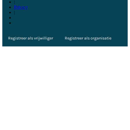
|
Privacy
|
Registreer als vrijwilliger
Registreer als organisatie