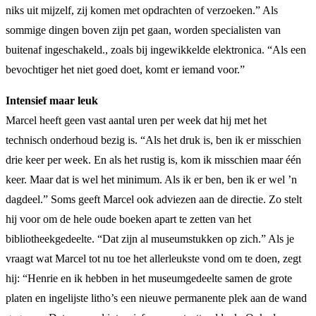
niks uit mijzelf, zij komen met opdrachten of verzoeken.” Als
sommige dingen boven zijn pet gaan, worden specialisten van
buitenaf ingeschakeld., zoals bij ingewikkelde elektronica. “Als een
bevochtiger het niet goed doet, komt er iemand voor.”
Intensief maar leuk
Marcel heeft geen vast aantal uren per week dat hij met het
technisch onderhoud bezig is. “Als het druk is, ben ik er misschien
drie keer per week. En als het rustig is, kom ik misschien maar één
keer. Maar dat is wel het minimum. Als ik er ben, ben ik er wel ’n
dagdeel.” Soms geeft Marcel ook adviezen aan de directie. Zo stelt
hij voor om de hele oude boeken apart te zetten van het
bibliotheekgedeelte. “Dat zijn al museumstukken op zich.” Als je
vraagt wat Marcel tot nu toe het allerleukste vond om te doen, zegt
hij: “Henrie en ik hebben in het museumgedeelte samen de grote
platen en ingelijste litho’s een nieuwe permanente plek aan de wand